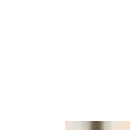
احداث
اجعل مشروعك ينبض بالحياة واجعله فريدا من نوعه