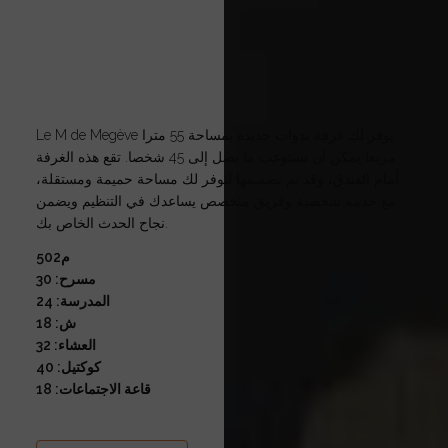
Le M de Megève يوفر لك غرفة ندوات جديدة بمساحة 55 مترا
مربعا يمكن أن تستوعب ما يصل إلى 45 شخصا. تقع هذه الغرفة
أمام الفندق، وقد تم تصميمها لتوفر لك مساحة حميمة ومستقلة،
مع خدمة شخصية وفريق متخصص يساعدك في التنظيم ويضمن
نجاح الحدث الخاص بك.
50م2
مسرح: 30
المدرسة: 24
ش: 18
العشاء: 32
كوكتيل: 40
قاعة الاجتماعات: 18