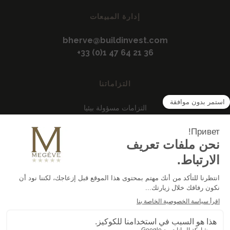
إدارة المبيعات
bherve@buildinvest.com
+33 (0)1 47 64 21 36
التزاماتنا
التزامات مسؤولة بيئيا
مجموعة بيلد إنفست
الأسئلة المتداولة
تجنيد
قانوني
سياسة الخصوصية
الكوكيز