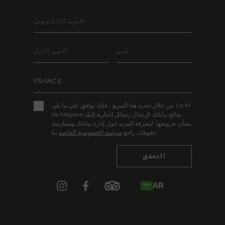
من خلال تحديد هذا المربع ، فإنك توافق على ما يلي: Le M
de Megève يعالج بياناتك لإرسال رسائل إخبارية إليك
بشأن عروضها. لمعرفة المزيد حول إدارة بياناتك وممارسة
حقوقك، راجع
سياسة الخصوصية الخاصة
بنا
AR