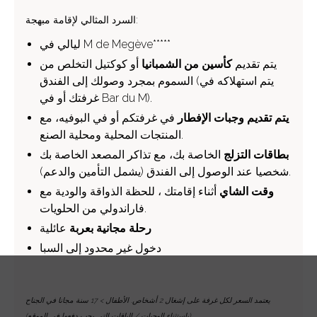
السرد المثالي لإقامة مبهجة:
ليالي في M de Megève*****
يتم تقديم
كأسين من الشمبانيا
أو كوكتيل التخلص من
السموم بمجرد وصولك إلى الفندق (يتم استهلاكه في
غرفتك أو في Bar du M).
يتم تقديم وجبات الإفطار
في غرفتكم أو في البوفيه، مع
المنتجات المحلية ومحلية الصنع.
بطاقات التزلج
الخاصة بك، مع تذاكر المصعد الخاصة بك
شخصيا عند الوصول إلى الفندق (يشمل التأمين والدعم).
وقت الشاي
أثناء إقامتك ، للحظة الذواقة والودية مع
فاراندولي من الحلويات.
رحلة مجانية بعربة
عائلية
دخول غير محدود إلى السبا
يعتمد السعر لكل غرفة على إشغال 2 أشخاص. الأطفال > 17 سنة مجانا في الجناح
(باستثناء الوجبات / الباقات التي يجب دفعها في الموقع)